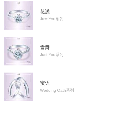
花漾
Just You系列
雪舞
Just You系列
蜜语
Wedding Oath系列