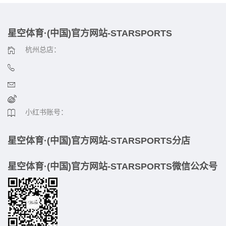
星空体育·(中国)官方网站-STARSPORTS
杭州总店：
小红书账号：
星空体育·(中国)官方网站-STARSPORTS分店
星空体育·(中国)官方网站-STARSPORTS微信公众号