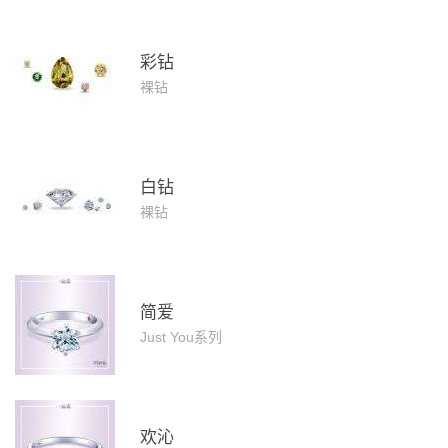
彩钻
裸钻
白钻
裸钻
简爱
Just You系列
欢沁