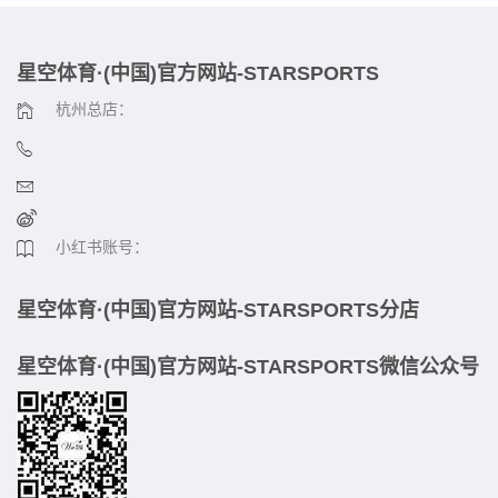
星空体育·(中国)官方网站-STARSPORTS
杭州总店：
小红书账号：
星空体育·(中国)官方网站-STARSPORTS分店
星空体育·(中国)官方网站-STARSPORTS微信公众号