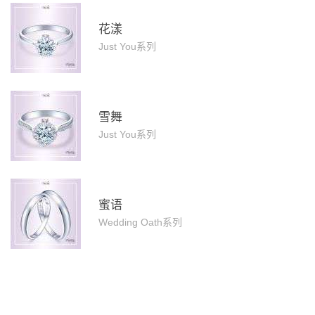
花漾
Just You系列
雪舞
Just You系列
蜜语
Wedding Oath系列