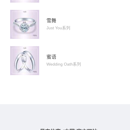
雪舞
Just You系列
蜜语
Wedding Oath系列