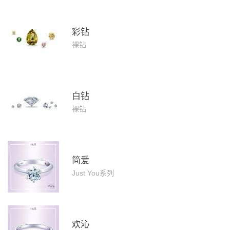
彩钻
裸钻
白钻
裸钻
简爱
Just You系列
欢沁