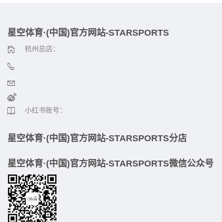
星空体育·(中国)官方网站-STARSPORTS
杭州总店：
小红书账号：
星空体育·(中国)官方网站-STARSPORTS分店
星空体育·(中国)官方网站-STARSPORTS微信公众号