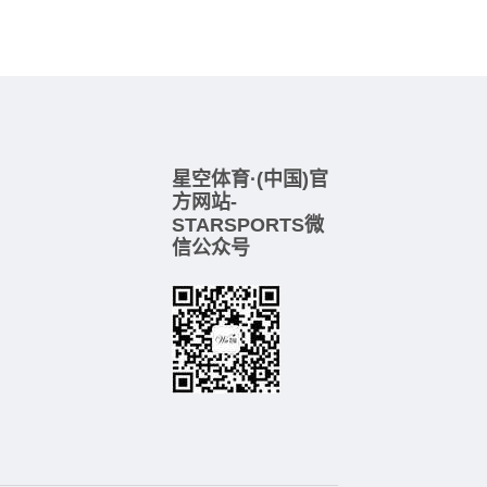
星空体育·(中国)官
方网站-
STARSPORTS微
信公众号