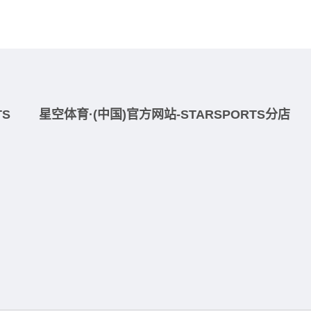
TS
星空体育·(中国)官方网站-STARSPORTS分店